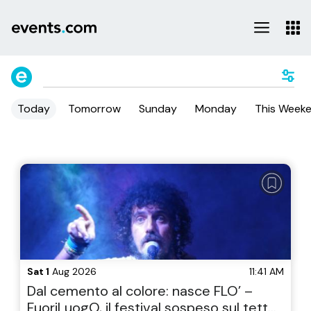
Today
Tomorrow
Sunday
Monday
This Week
Sat 1
Aug 2026
11:41 AM
Dal cemento al colore: nasce FLO’ –
FuoriLuogO, il festival sospeso sul tetto