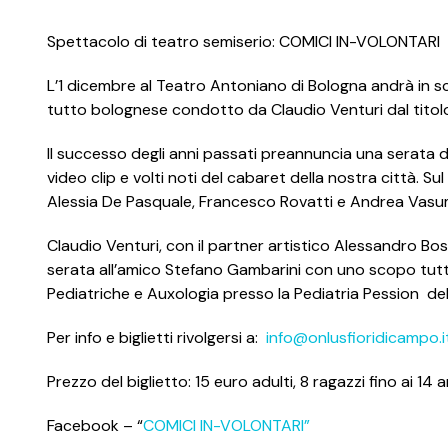
Spettacolo di teatro semiserio: COMICI IN-VOLONTARI
L’1 dicembre al Teatro Antoniano di Bologna andrà in sc
tutto bolognese condotto da Claudio Venturi dal titolo
Il successo degli anni passati preannuncia una serata di
video clip e volti noti del cabaret della nostra città. Su
Alessia De Pasquale, Francesco Rovatti e Andrea Vasum
Claudio Venturi, con il partner artistico Alessandro Bo
serata all’amico Stefano Gambarini con uno scopo tutt
Pediatriche e Auxologia presso la Pediatria Pession de
Per info e biglietti rivolgersi a:
info@onlusfioridicampo.i
Prezzo del biglietto: 15 euro adulti, 8 ragazzi fino ai 14 a
Facebook – “
COMICI IN-VOLONTARI”