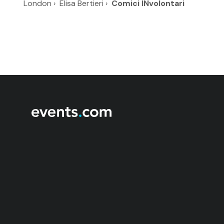
London
›
Elisa Bertieri
›
Comici INvolontari