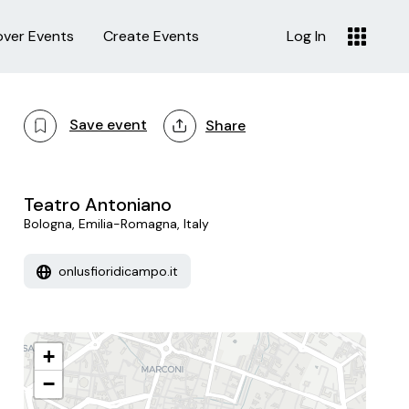
over Events
Create Events
Log In
Save event
Share
Teatro Antoniano
Bologna, Emilia-Romagna, Italy
onlusfioridicampo.it
+
−