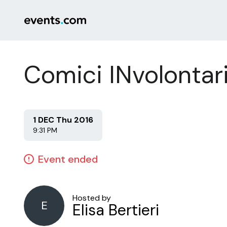
Comici INvolontar
1 DEC Thu 2016
9:31 PM
Event ended
Hosted by
E
Elisa Bertieri