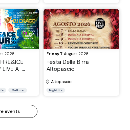
st 2026
Friday 7
August 2026
FIRE&ICE
Festa Della Birra
 LIVE AT
Altopascio
– Free Entry
Altopascio
ife
Culture
Nightlife
re events