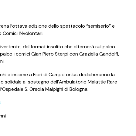
ena l’ottava edizione dello spettacolo “semiserio” e
 Comici INvolontari.
vertente, dal format insolito che alternerà sul palco
l palco i comici Gian Piero Sterpi con Graziella Gandolfi,
i.
schi e insieme a Fiori di Campo onlus dedicheranno la
o solidale a sostegno dell’Ambulatorio Malattie Rare
ll’Ospedale S. Orsola Malpighi di Bologna.
t
nni