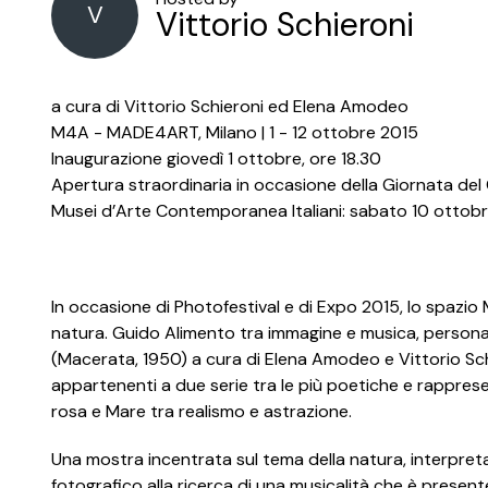
V
Vittorio Schieroni
a cura di Vittorio Schieroni ed Elena Amodeo
M4A - MADE4ART, Milano | 1 - 12 ottobre 2015
Inaugurazione giovedì 1 ottobre, ore 18.30
Apertura straordinaria in occasione della Giornata 
Musei d’Arte Contemporanea Italiani: sabato 10 ottobre 
In occasione di Photofestival e di Expo 2015, lo spazio
natura. Guido Alimento tra immagine e musica, personale
(Macerata, 1950) a cura di Elena Amodeo e Vittorio Sch
appartenenti a due serie tra le più poetiche e rapprese
rosa e Mare tra realismo e astrazione.
Una mostra incentrata sul tema della natura, interpretat
fotografico alla ricerca di una musicalità che è prese