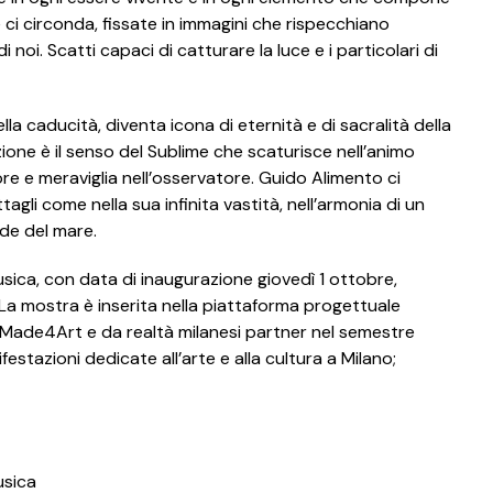
he ci circonda, fissate in immagini che rispecchiano
i noi. Scatti capaci di catturare la luce e i particolari di
lla caducità, diventa icona di eternità e di sacralità della
zione è il senso del Sublime che scaturisce nell’animo
e e meraviglia nell’osservatore. Guido Alimento ci
agli come nella sua infinita vastità, nell’armonia di un
nde del mare.
sica, con data di inaugurazione giovedì 1 ottobre,
 La mostra è inserita nella piattaforma progettuale
a Made4Art e da realtà milanesi partner nel semestre
festazioni dedicate all’arte e alla cultura a Milano;
usica