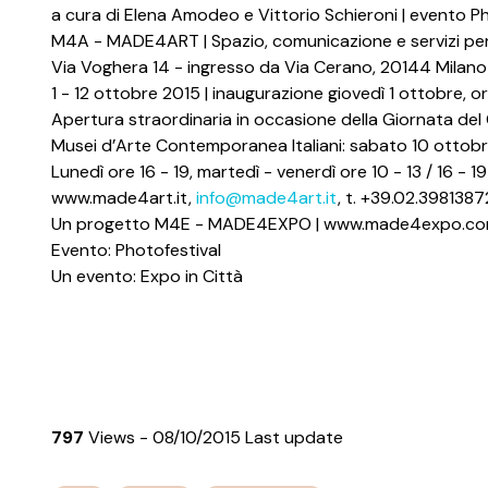
a cura di Elena Amodeo e Vittorio Schieroni | evento P
M4A - MADE4ART | Spazio, comunicazione e servizi per l
Via Voghera 14 - ingresso da Via Cerano, 20144 Milano
1 - 12 ottobre 2015 | inaugurazione giovedì 1 ottobre, o
Apertura straordinaria in occasione della Giornata 
Musei d’Arte Contemporanea Italiani: sabato 10 ottobre 
Lunedì ore 16 - 19, martedì - venerdì ore 10 - 13 / 16 - 19
www.made4art.it,
info@made4art.it
, t. +39.02.3981387
Un progetto M4E - MADE4EXPO | www.made4expo.c
Evento: Photofestival
Un evento: Expo in Città
797
Views - 08/10/2015 Last update