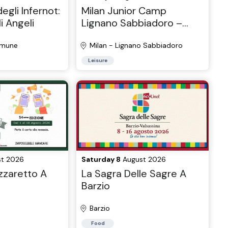
egli Infernot:
Milan Junior Camp
i Angeli
Lignano Sabbiadoro –
OVERNIGHT CAMP -
omune
Lignano Sabbiadoro,
Milan - Lignano Sabbiadoro
Udine Venice area 2026
Leisure
t 2026
Saturday 8
August 2026
zzaretto A
La Sagra Delle Sagre A
Barzio
Barzio
Food