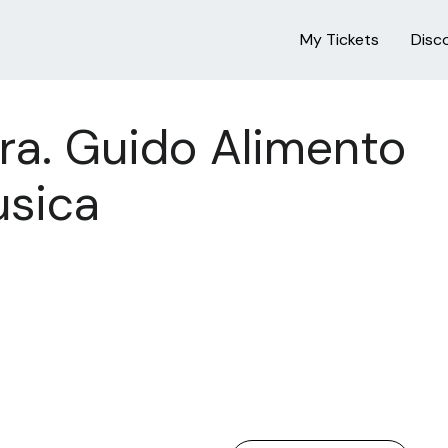
My Tickets
Disc
ura. Guido Alimento
usica