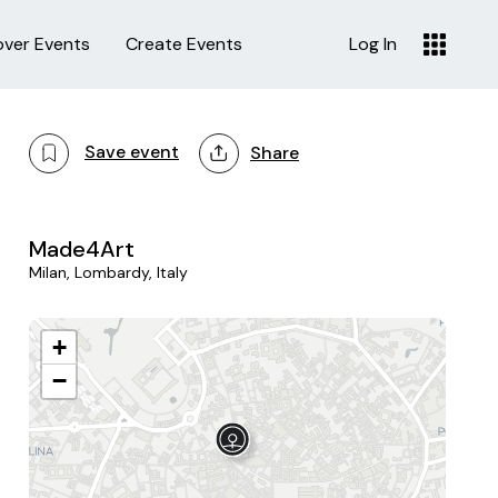
over Events
Create Events
Log In
Save event
Share
Made4Art
Milan, Lombardy, Italy
+
−