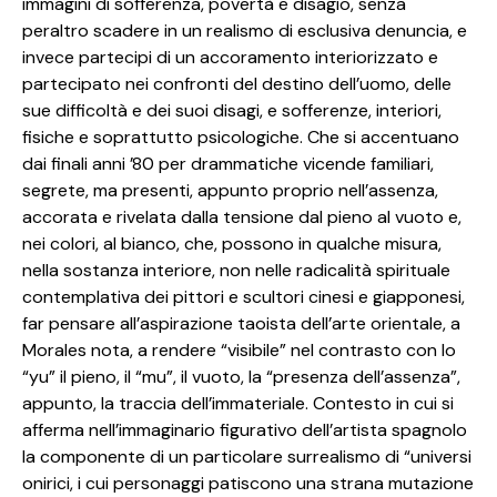
immagini di sofferenza, povertà e disagio, senza
peraltro scadere in un realismo di esclusiva denuncia, e
invece partecipi di un accoramento interiorizzato e
partecipato nei confronti del destino dell’uomo, delle
sue difficoltà e dei suoi disagi, e sofferenze, interiori,
fisiche e soprattutto psicologiche. Che si accentuano
dai finali anni ’80 per drammatiche vicende familiari,
segrete, ma presenti, appunto proprio nell’assenza,
accorata e rivelata dalla tensione dal pieno al vuoto e,
nei colori, al bianco, che, possono in qualche misura,
nella sostanza interiore, non nelle radicalità spirituale
contemplativa dei pittori e scultori cinesi e giapponesi,
far pensare all’aspirazione taoista dell’arte orientale, a
Morales nota, a rendere “visibile” nel contrasto con lo
“yu” il pieno, il “mu”, il vuoto, la “presenza dell’assenza”,
appunto, la traccia dell’immateriale. Contesto in cui si
afferma nell’immaginario figurativo dell’artista spagnolo
la componente di un particolare surrealismo di “universi
onirici, i cui personaggi patiscono una strana mutazione