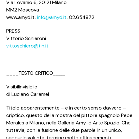
Via Lovanio 6, 20121 Milano
MM2 Moscova
www.amyd.it,
info@amyd.it
, 02.654872
PRESS
Vittorio Schieroni
vittoschiero@tin.it
____TESTO CRITICO____
Visibilinvisibile
di Luciano Caramel
Titolo apparentemente – e in certo senso davvero –
criptico, questo della mostra del pittore spagnolo Pepe
Morales a Milano, nella Galleria Amy-d Arte Spazio. Che
tuttavia, con la fusione delle due parole in un unico,
seppur bivalente, termine molto efficacemente